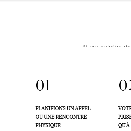
Si vous souhaitez abs
01
0
PLANIFIONS UN APPEL
VOTR
OU UNE RENCONTRE
PRIS
PHYSIQUE
QU'À