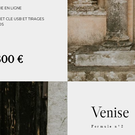
IE EN LIGNE
ET CLE USB ET TIRAGES
OS
X
800 €
V
enise
Formule n°2