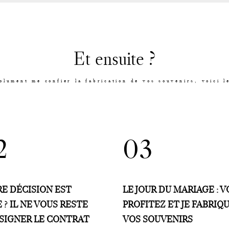
Et ensuite ?
olument me confier la fabrication de vos souvenirs, voici l
2
03
LE JOUR DU MARIAGE : 
E DÉCISION EST
PROFITEZ ET JE FABRIQ
E ? IL NE VOUS RESTE
VOS SOUVENIRS
 SIGNER LE CONTRAT