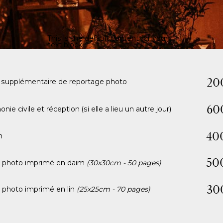
This is the default content for your
text block
20
 supplémentaire de reportage photo
60
ie civile et réception (si elle a lieu un autre jour)
40
h
50
 photo imprimé en daim
(30x30cm - 50 pages)
30
photo imprimé en lin
(25x25cm - 70 pages)