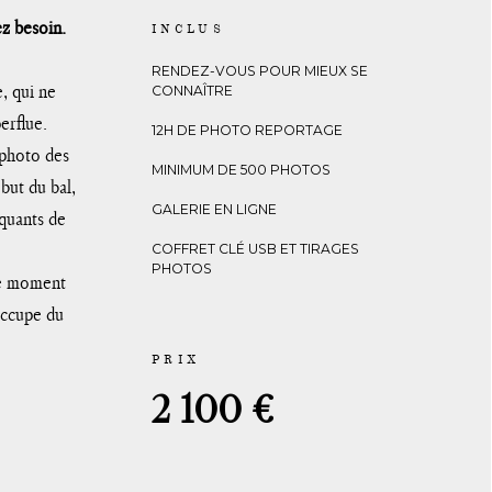
z besoin.
INCLUS
RENDEZ-VOUS POUR MIEUX SE
, qui ne
CONNAÎTRE
erflue.
12H DE PHOTO REPORTAGE
photo des
MINIMUM DE 500 PHOTOS
́but du bal,
GALERIE EN LIGNE
quants de
COFFRET CLÉ USB ET TIRAGES
PHOTOS
ce moment
occupe du
T
h
i
PRIX
s
2 100 €
i
s
t
h
e