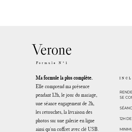
Verone
Formule N°1
Ma formule la plus complète.
INC
Elle comprend ma présence
RENDE
pendant 12h, le jour du mariage,
SE CO
une séance engagement de 2h,
SÉANC
les retouches, la livraison des
12H D
photos sur une galerie en ligne
ainsi qu'un coffret avec clé USB.
MINIM