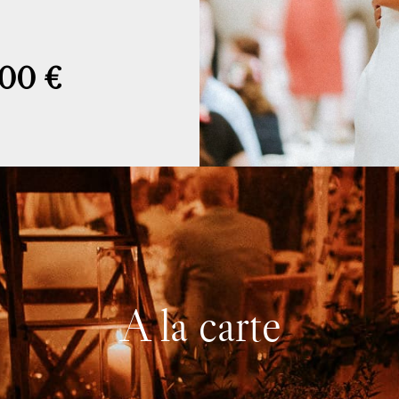
X
600 €
A la carte