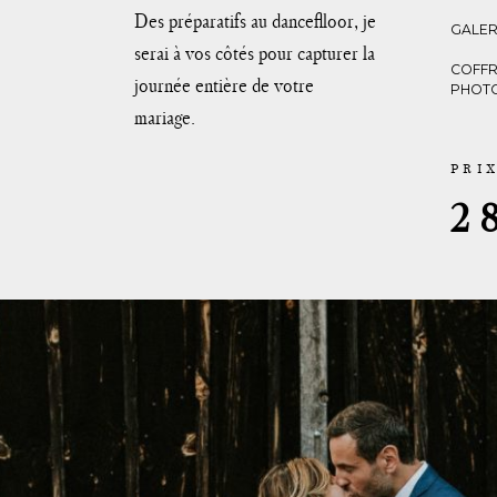
Des préparatifs au danceflloor, je
GALER
serai à vos côtés pour capturer la
COFFR
journée entière de votre
PHOT
mariage.
PRI
2 